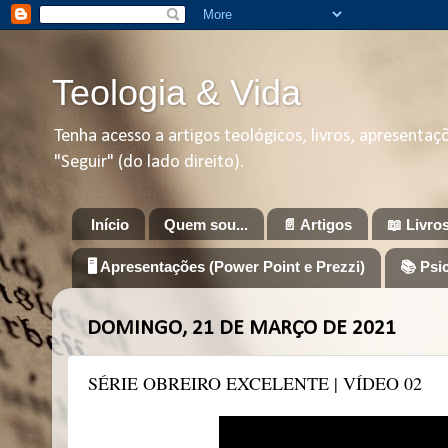
Teologia & Vida
Tenha acesso a artigos teológicos, livros, apresenta
"Seguir" (do lado direito).
Início
Quem sou...
📄 Artigos
📖 Livro
🖥️ Apresentações (Power Point e Prezzi)
📚 Psi
DOMINGO, 21 DE MARÇO DE 2021
SÉRIE OBREIRO EXCELENTE | VÍDEO 02