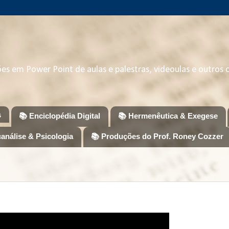
ções em Power Point de aulas e palestras, videoulas e outros
s
📚 Enciclopédia Digital
📚 Hermenêutica & Exegese
canálise & Psicologia
📚 Produções do Prof. Roney Cozzer