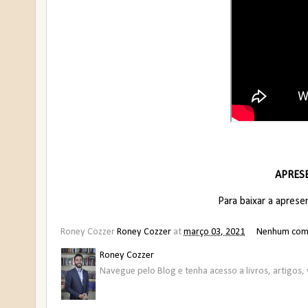
APRES
Para baixar a aprese
Roney Cozzer
Roney Cozzer
at
março 03, 2021
Nenhum com
Roney Cozzer
Navegue pelo Blog e tenha acesso a livros, artigos, 