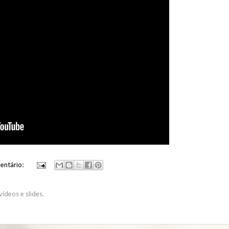
entário:
vídeos e slides.