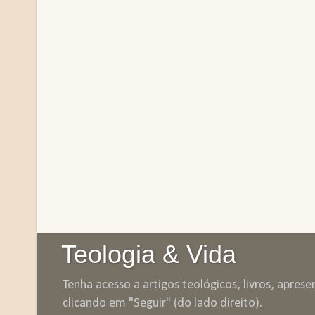
Teologia & Vida
Tenha acesso a artigos teológicos, livros, apres
clicando em "Seguir" (do lado direito).