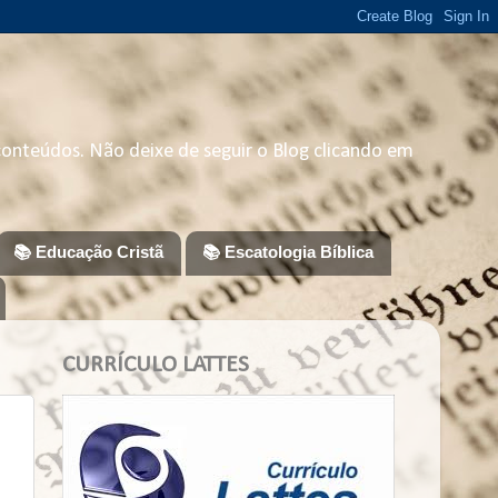
 conteúdos. Não deixe de seguir o Blog clicando em
📚 Educação Cristã
📚 Escatologia Bíblica
CURRÍCULO LATTES