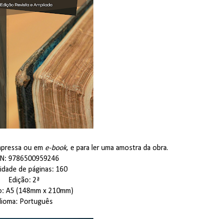
impressa ou em
e-book
, e para ler uma amostra da obra.
BN: 9786500959246
idade de páginas: 160
Edição: 2ª
o: A5 (148mm x 210mm)
dioma: Português