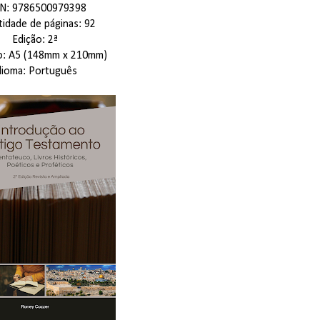
BN: 9786500979398
idade de páginas: 92
Edição: 2ª
o: A5 (148mm x 210mm)
dioma: Português