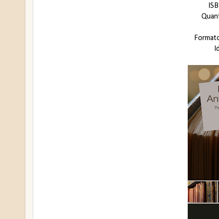
IS
Quant
Format
I