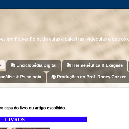
ções em Power Point de aulas e palestras, videoulas e outros
s
📚 Enciclopédia Digital
📚 Hermenêutica & Exegese
canálise & Psicologia
📚 Produções do Prof. Roney Cozzer
a capa do livro ou artigo escolhido.
OS