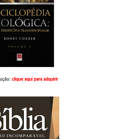
sição:
clique aqui para adquirir