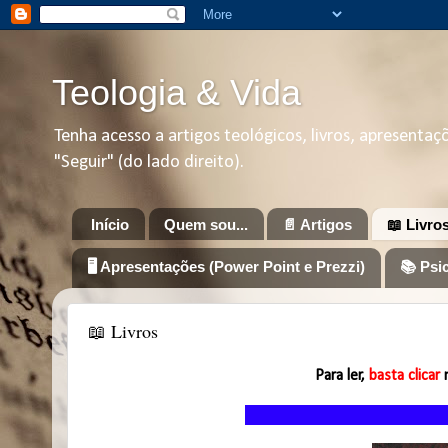
Teologia & Vida
Tenha acesso a artigos teológicos, livros, apresenta
"Seguir" (do lado direito).
Início
Quem sou...
📄 Artigos
📖 Livro
🖥️ Apresentações (Power Point e Prezzi)
📚 Psi
📖 Livros
Para ler,
basta clicar
n
LIVR