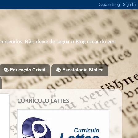
 conteúdos. Não deixe de seguir o Blog clicando em
📚 Educação Cristã
📚 Escatologia Bíblica
CURRÍCULO LATTES