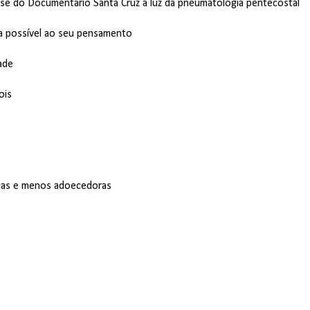
análise do Documentário Santa Cruz à luz da pneumatologia pentecostal
ica possível ao seu pensamento
ade
ois
icas e menos adoecedoras