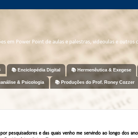
ções em Power Point de aulas e palestras, videoulas e outros
s
📚 Enciclopédia Digital
📚 Hermenêutica & Exegese
canálise & Psicologia
📚 Produções do Prof. Roney Cozzer
s por pesquisadores e das quais venho me servindo ao longo dos ano