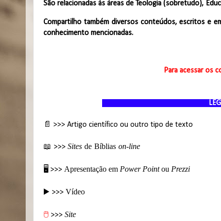
São relacionadas às áreas de Teologia (sobretudo), Educa
Compartilho também diversos conteúdos, escritos e em
conhecimento mencionadas.
Para acessar os co
L
📄 >>> Artigo científico ou outro tipo de texto
📖
Sites
de Bíblias
on-line
>>>
🖥️
Apresentação em
Power Point
ou
Prezzi
>>>
Vídeo
▶️
>>>
Site
🖱️
>>>