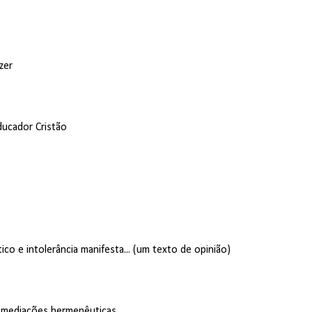
zer
ducador Cristão
co e intolerância manifesta... (um texto de opinião)
do mediações hermenêuticas