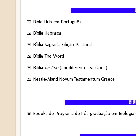
BÍBLIAS DI
📖
Bible Hub em Português
📖
Bíblia Hebraica
📖
Bíblia Sagrada Edição Pastoral
📖
Bíblia The Word
📖
Bíblia
on-line
(em diferentes versões)
📖
Nestle-Aland Novum Testamentum Graece
BÍBLIOTECAS V
📖
Ebooks do Programa de Pós-graduação em Teologia 