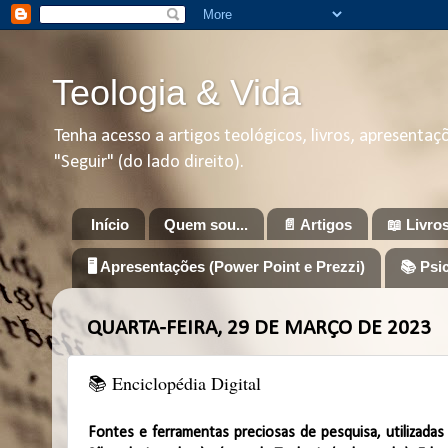
Teologia & Vida
Tenha acesso a artigos teológicos, livros, apresenta
"Seguir" (do lado direito).
Início
Quem sou...
📄 Artigos
📖 Livro
🖥️ Apresentações (Power Point e Prezzi)
📚 Psi
QUARTA-FEIRA, 29 DE MARÇO DE 2023
📚 Enciclopédia Digital
Fontes e ferramentas preciosas de pesquisa, utilizada