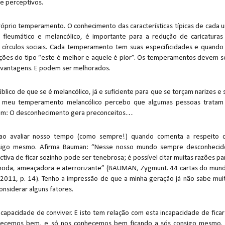
 e perceptivos.
róprio temperamento. O conhecimento das características típicas de cada 
 fleumático e melancólico, é importante para a redução de caricaturas
círculos sociais. Cada temperamento tem suas especificidades e quando
ções do tipo “este é melhor e aquele é pior”. Os temperamentos devem s
svantagens. E podem ser melhorados.
ico de que se é melancólico, já e suficiente para que se torçam narizes e 
o meu temperamento melancólico percebo que algumas pessoas tratam
zem: O desconhecimento gera preconceitos…
 ao avaliar nosso tempo (como sempre!) quando comenta a respeito 
nsigo mesmo. Afirma Bauman:
“Nesse nosso mundo sempre desconhecid
iva de ficar sozinho pode ser tenebrosa; é possível citar muitas razões pa
oda, ameaçadora e aterrorizante”
(BAUMAN, Zygmunt. 44 cartas do mun
r, 2011, p. 14). Tenho a impressão de que a minha geração já não sabe mui
nsiderar alguns fatores.
apacidade de conviver. E isto tem relação com esta incapacidade de ficar
hecemos bem, e só nos conhecemos bem ficando a sós consigo mesmo.