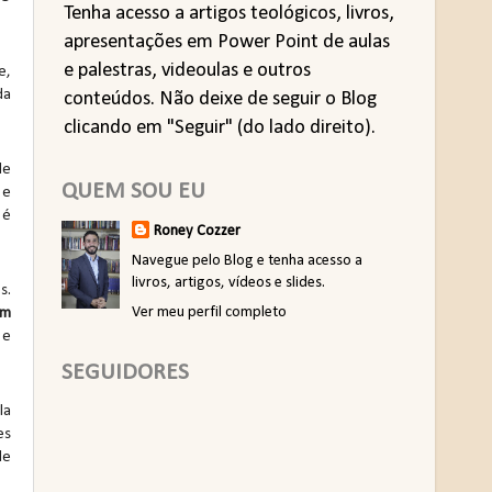
Tenha acesso a artigos teológicos, livros,
apresentações em Power Point de aulas
e palestras, videoulas e outros
e,
da
conteúdos. Não deixe de seguir o Blog
clicando em "Seguir" (do lado direito).
de
QUEM SOU EU
 e
 é
Roney Cozzer
Navegue pelo Blog e tenha acesso a
livros, artigos, vídeos e slides.
s.
Ver meu perfil completo
om
 e
SEGUIDORES
la
es
de