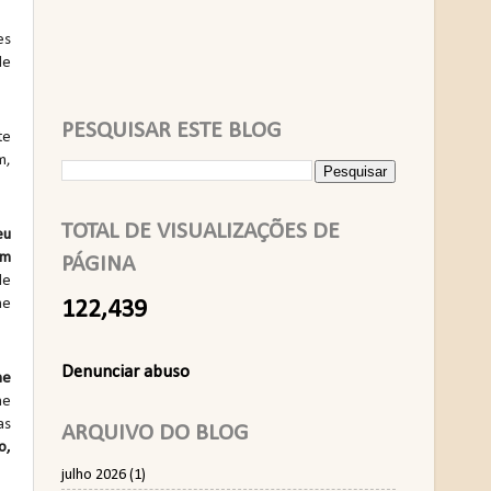
es
de
PESQUISAR ESTE BLOG
te
m,
TOTAL DE VISUALIZAÇÕES DE
eu
um
PÁGINA
de
me
122,439
Denunciar abuso
me
me
as
ARQUIVO DO BLOG
o,
julho 2026
(1)