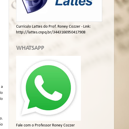
Currículo Lattes do Prof. Roney Cozzer - Link:
http://lattes.cnpq.br/3443166950417908
WHATSAPP
 a
do
do
o.
ão
Fale com o Professor Roney Cozzer