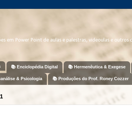
ções em Power Point de aulas e palestras, videoulas e outros
s
📚 Enciclopédia Digital
📚 Hermenêutica & Exegese
canálise & Psicologia
📚 Produções do Prof. Roney Cozzer
1