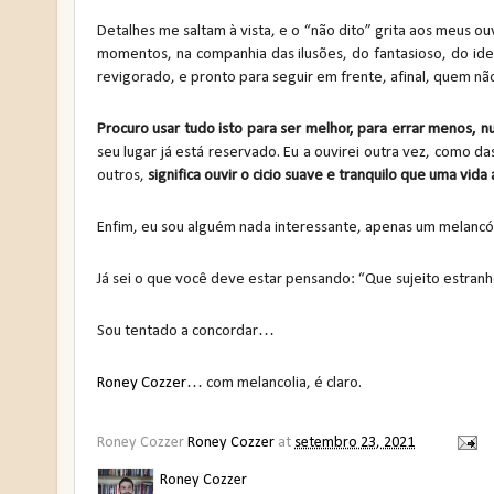
Detalhes me saltam à vista, e o “não dito” grita aos meus o
momentos, na companhia das ilusões, do fantasioso, do idea
revigorado, e pronto para seguir em frente, afinal, quem não
Procuro usar tudo isto para ser melhor, para errar menos, n
seu lugar já está reservado. Eu a ouvirei outra vez, como das
outros,
significa ouvir o cicio suave e tranquilo que uma vida
Enfim, eu sou alguém nada interessante, apenas um melancóli
Já sei o que você deve estar pensando: “Que sujeito estran
Sou tentado a concordar…
Roney Cozzer
… com melancolia, é claro.
Roney Cozzer
Roney Cozzer
at
setembro 23, 2021
Roney Cozzer