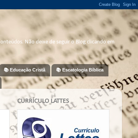
 conteúdos. Não deixe de seguir o Blog clicando em
📚 Educação Cristã
📚 Escatologia Bíblica
CURRÍCULO LATTES