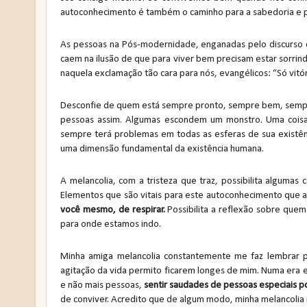
autoconhecimento é também o caminho para a sabedoria e p
As pessoas na Pós-modernidade, enganadas pelo discurso 
caem na ilusão de que para viver bem precisam estar sorrin
naquela exclamação tão cara para nós, evangélicos: “Só vitó
Desconfie de quem está sempre pronto, sempre bem, sempre
pessoas assim. Algumas escondem um monstro. Uma coisa
sempre terá problemas em todas as esferas de sua existê
uma dimensão fundamental da existência humana.
A melancolia, com a tristeza que traz, possibilita algumas
Elementos que são vitais para este autoconhecimento que a
você mesmo, de respirar.
Possibilita a reflexão sobre que
para onde estamos indo.
Minha amiga melancolia constantemente me faz lembrar 
agitação da vida permito ficarem longes de mim. Numa era e
e não mais pessoas,
sentir saudades de pessoas especiais po
de conviver. Acredito que de algum modo, minha melancolia