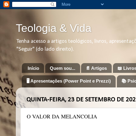
Teologia & Vida
Tenha acesso a artigos teológicos, livros, apresenta
"Seguir" (do lado direito).
Início
Quem sou...
📄 Artigos
📖 Livro
🖥️ Apresentações (Power Point e Prezzi)
📚 Psi
QUINTA-FEIRA, 23 DE SETEMBRO DE 202
O VALOR DA MELANCOLIA