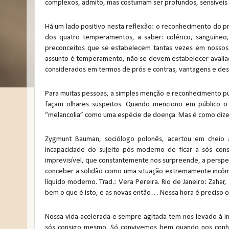
complexos, admito, mas costumam ser profundos, sensíveis
Há um lado positivo nesta reflexão: o reconhecimento do p
dos quatro temperamentos, a saber: colérico, sanguíneo,
preconceitos que se estabelecem tantas vezes em nossos 
assunto é temperamento, não se devem estabelecer avalia
considerados em termos de prós e contras, vantagens e de
Para muitas pessoas, a simples menção e reconhecimento públ
façam olhares suspeitos. Quando menciono em público 
“melancolia” como uma espécie de doença. Mas é como di
Zygmunt Bauman, sociólogo polonês, acertou em cheio
incapacidade do sujeito pós-moderno de ficar a sós co
imprevisível, que constantemente nos surpreende, a perspect
conceber a solidão como uma situação extremamente incôm
líquido moderno. Trad.: Vera Pereira. Rio de Janeiro: Zaha
bem o que é isto, e as novas então… Nessa hora é preciso co
Nossa vida acelerada e sempre agitada tem nos levado à inc
sós consigo mesmo. Só convivemos bem quando nos con