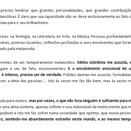
 preciso lembrar que grandes personalidades, que grandes contribuiçõ
cólicas. É claro que sua capacidade não se deve exclusivamente ao fato 
buiu para o seu brilhantismo.
eas: na Teologia, na Literatura, na Arte, na Música. Pessoas profundamen
nárias, poemas tocantes, reflexões profundas e sons envolventes que fora
ado pela melancolia.
inerentes de um temperamento melancólico.
Minha ciclotimia me assusta, 
gam a ser, de fato, inconvenientes.
E o envolvimento emocional de 
 é intenso, precisa ser de verdade.
Polidez demais me assusta; formalida
m ver a alma das pessoas… Isto às vezes me faz tão bem, mas às vezes 
uda para muitos,
mas por vezes, o que não toca ninguém é suficiente para 
 de uma alma violenta, apenas reflete o voo indomável da minha mente que 
nipulável e isto me faz sofrer numa sociedade que oprime, que move pesso
o, sentindo-me absurdamente estranho neste mundo, e ao mesmo temp