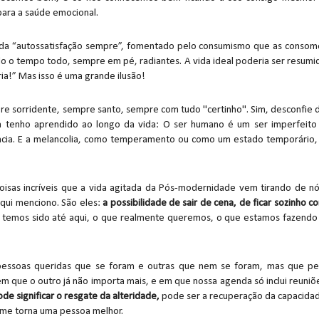
ara a saúde emocional.
da “autossatisfação sempre”, fomentado pelo consumismo que as consom
do o tempo todo, sempre em pé, radiantes. A vida ideal poderia ser resumi
ria!” Mas isso é uma grande ilusão!
 sorridente, sempre santo, sempre com tudo "certinho". Sim, desconfie 
 tenho aprendido ao longo da vida: O ser humano é um ser imperfeito
ncia. E a melancolia, como temperamento ou como um estado temporário,
 coisas incríveis que a vida agitada da Pós-modernidade vem tirando de nó
qui menciono. São eles:
a possibilidade de sair de cena, de ficar sozinho c
m temos sido até aqui, o que realmente queremos, o que estamos fazendo
pessoas queridas que se foram e outras que nem se foram, mas que pe
m que o outro já não importa mais, e em que nossa agenda só inclui reuniõ
de significar o resgate da alteridade,
pode ser a recuperação da capacida
 me torna uma pessoa melhor.