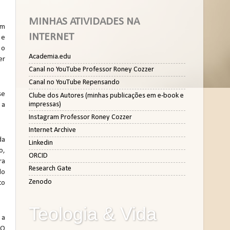
MINHAS ATIVIDADES NA
um
INTERNET
 e
 o
Academia.edu
er
Canal no YouTube Professor Roney Cozzer
Canal no YouTube Repensando
se
Clube dos Autores (minhas publicações em e-book e
impressas)
 a
Instagram Professor Roney Cozzer
Internet Archive
da
Linkedin
o,
ORCID
ra
Research Gate
do
Zenodo
to
Teologia & Vida
 a
 O