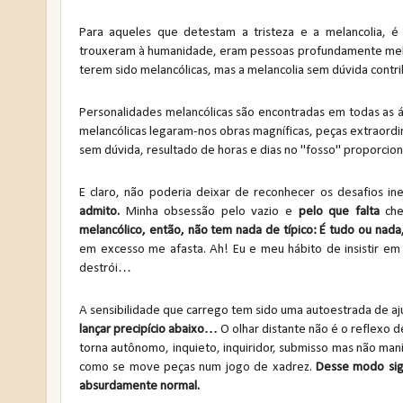
Para aqueles que detestam a tristeza e a melancolia, é
trouxeram à humanidade, eram pessoas profundamente melan
terem sido melancólicas, mas a melancolia sem dúvida contri
Personalidades melancólicas são encontradas em todas as ár
melancólicas legaram-nos obras magníficas, peças extraordi
sem dúvida, resultado de horas e dias no "fosso" proporcion
E claro, não poderia deixar de reconhecer os desafios 
admito.
Minha obsessão pelo vazio e
pelo que falta
che
melancólico, então, não tem nada de típico: É tudo ou nada,
em excesso me afasta. Ah! Eu e meu hábito de insistir e
destrói…
A sensibilidade que carrego tem sido uma autoestrada de aj
lançar precipício abaixo…
O olhar distante não é o reflexo
torna autônomo, inquieto, inquiridor, submisso mas não ma
como se move peças num jogo de xadrez.
Desse modo sig
absurdamente normal.