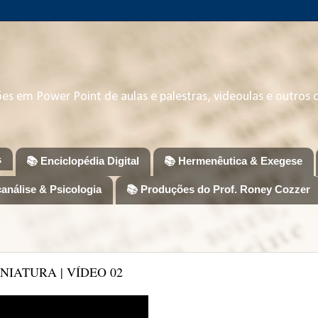
ções em Power Point de aulas e palestras, videoulas e outros
s
📚 Enciclopédia Digital
📚 Hermenêutica & Exegese
canálise & Psicologia
📚 Produções do Prof. Roney Cozzer
NIATURA | VÍDEO 02