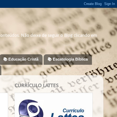
 conteúdos. Não deixe de seguir o Blog clicando em
📚 Educação Cristã
📚 Escatologia Bíblica
CURRÍCULO LATTES