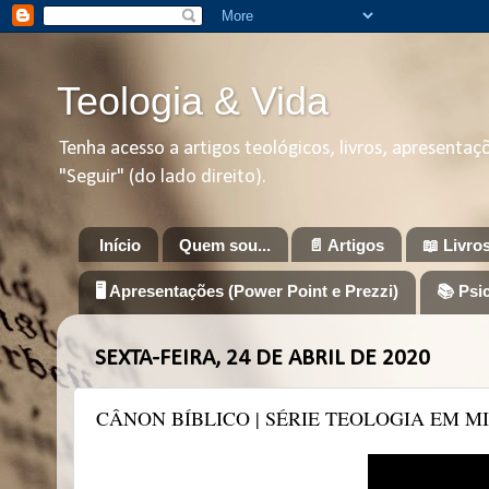
Teologia & Vida
Tenha acesso a artigos teológicos, livros, apresenta
"Seguir" (do lado direito).
Início
Quem sou...
📄 Artigos
📖 Livro
🖥️ Apresentações (Power Point e Prezzi)
📚 Psi
SEXTA-FEIRA, 24 DE ABRIL DE 2020
CÂNON BÍBLICO | SÉRIE TEOLOGIA EM MI