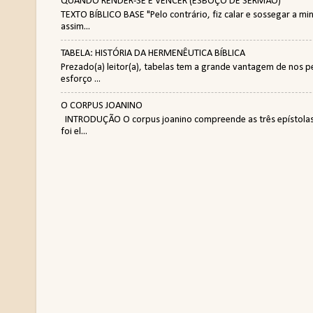
QUANDO RENDER-SE É VENCER (ESBOÇO DE SERMÃO)
TEXTO BÍBLICO BASE "Pelo contrário, fiz calar e sossegar a 
assim...
TABELA: HISTÓRIA DA HERMENÊUTICA BÍBLICA
Prezado(a) leitor(a), tabelas tem a grande vantagem de nos 
esforço ...
O CORPUS JOANINO
INTRODUÇÃO O corpus joanino compreende as três epístolas a
foi el...