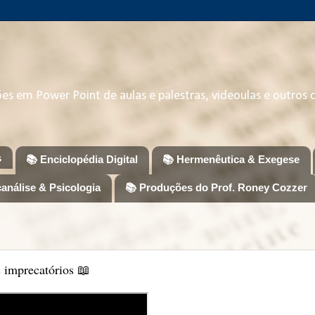
ções em Power Point de aulas e palestras, videoulas e outros
s
📚 Enciclopédia Digital
📚 Hermenêutica & Exegese
canálise & Psicologia
📚 Produções do Prof. Roney Cozzer
s imprecatórios 📖