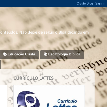
 conteúdos. Não deixe de seguir o Blog clicando em
📚 Educação Cristã
📚 Escatologia Bíblica
CURRÍCULO LATTES