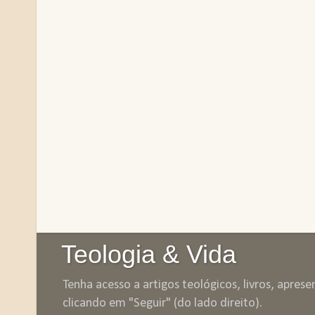
Teologia & Vida
Tenha acesso a artigos teológicos, livros, apres
clicando em "Seguir" (do lado direito).