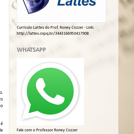
Currículo Lattes do Prof. Roney Cozzer - Link:
http://lattes.cnpq.br/3443166950417908
WHATSAPP
o.
es
mo
 é
Fale com o Professor Roney Cozzer
de