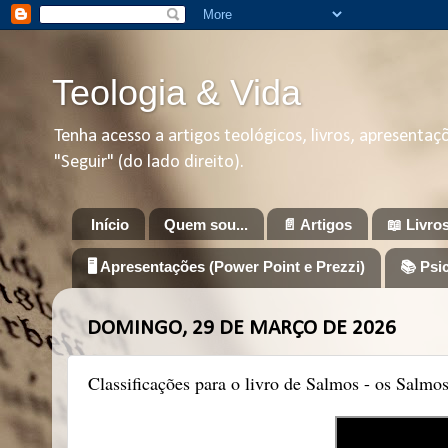
Teologia & Vida
Tenha acesso a artigos teológicos, livros, apresenta
"Seguir" (do lado direito).
Início
Quem sou...
📄 Artigos
📖 Livro
🖥️ Apresentações (Power Point e Prezzi)
📚 Psi
DOMINGO, 29 DE MARÇO DE 2026
Classificações para o livro de Salmos - os Salmo