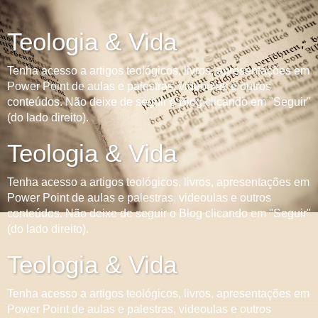
Teologia & Vida
Tenha acesso a artigos teológicos, livros, apresentações em
Power Point de aulas e palestras, videoulas e outros
conteúdos. Não deixe de seguir o Blog clicando em "Seguir"
(do lado direito).
Teologia & Vida
Tenha acesso a artigos teológicos, livros, apresentações em
Power Point de aulas e palestras, videoulas e outros
conteúdos. Não deixe de seguir o Blog clicando em "Seguir"
(do lado direito).
Teologia & Vida
Tenha acesso a artigos teológicos, livros, apresentações em
Power Point de aulas e palestras, videoulas e outros