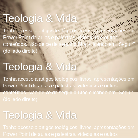
Teologia & Vida
Tenha acesso a artigos teológicos, livros, apresentações em
Power Point de aulas e palestras, videoulas e outros
conteúdos. Não deixe de seguir o Blog clicando em "Seguir"
(do lado direito).
Teologia & Vida
Tenha acesso a artigos teológicos, livros, apresentações em
Power Point de aulas e palestras, videoulas e outros
conteúdos. Não deixe de seguir o Blog clicando em "Seguir"
(do lado direito).
Teologia & Vida
Tenha acesso a artigos teológicos, livros, apresentações em
Power Point de aulas e palestras, videoulas e outros